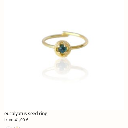
παραλλαγές.
Οι
επιλογές
μπορούν
να
επιλεγούν
στη
σελίδα
του
προϊόντος
eucalyptus seed ring
from
41,00
€