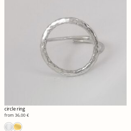
Οι
επιλογές
μπορούν
να
επιλεγούν
στη
σελίδα
του
προϊόντος
circle ring
from
36,00
€