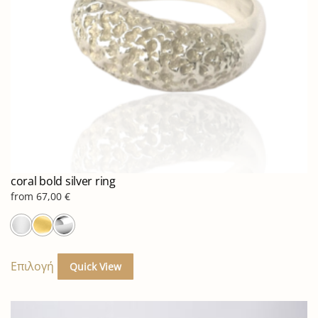
στη
σελίδα
του
προϊόντος
coral bold silver ring
from
67,00
€
Αυτό
το
Επιλογή
Quick View
προϊόν
έχει
πολλαπλές