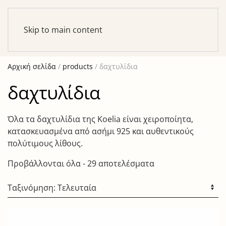
Αυτό είναι ένα δοκιμαστικό κατάστημα για σκοπούς
ελέγχου — καμία παραγγελία δε θα ολοκληρωθεί.
Skip to main content
Απόρριψη
Αρχική σελίδα
/
products
/ δαχτυλίδια
δαχτυλίδια
Όλα τα δαχτυλίδια της Koelia είναι χειροποίητα,
κατασκευασμένα από ασήμι 925 και αυθεντικούς
πολύτιμους λίθους.
Sorted
Προβάλλονται όλα - 29 αποτελέσματα
by
latest