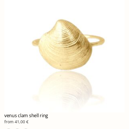
παραλλαγές.
Οι
επιλογές
μπορούν
να
επιλεγούν
στη
σελίδα
του
προϊόντος
venus clam shell ring
from
41,00
€