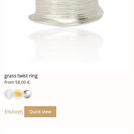
στη
σελίδα
του
προϊόντος
grass twist ring
from
58,00
€
Αυτό
το
Επιλογή
Quick View
προϊόν
έχει
πολλαπλές