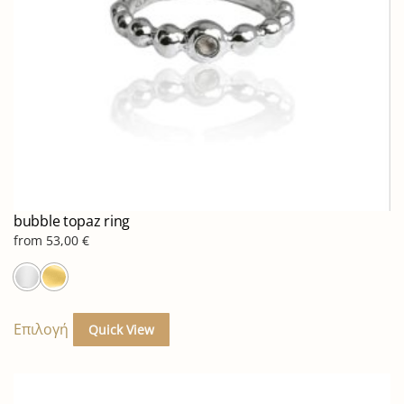
στη
σελίδα
του
προϊόντος
bubble topaz ring
from
53,00
€
Αυτό
το
Επιλογή
Quick View
προϊόν
έχει
πολλαπλές