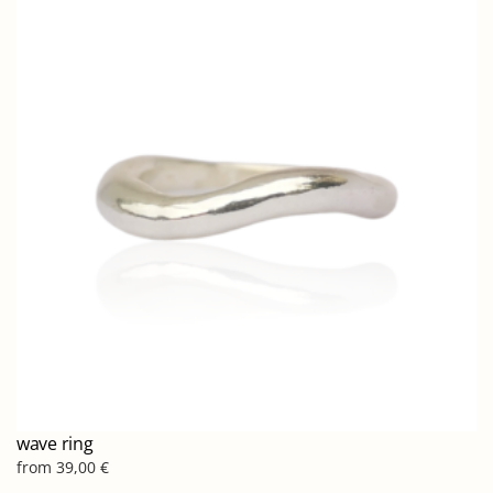
παραλλαγές.
Οι
επιλογές
μπορούν
να
επιλεγούν
στη
σελίδα
του
προϊόντος
wave ring
from
39,00
€