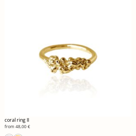
παραλλαγές.
Οι
επιλογές
μπορούν
να
επιλεγούν
στη
σελίδα
του
προϊόντος
coral ring II
from
48,00
€