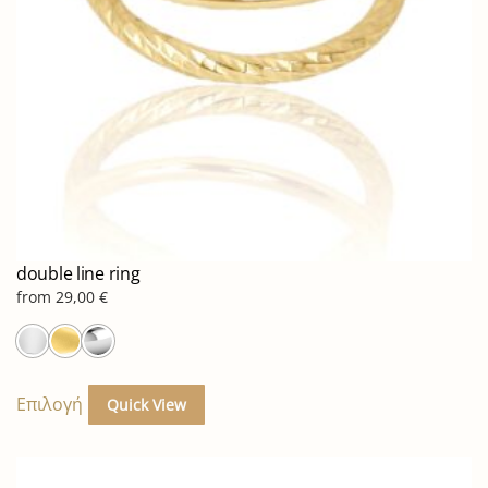
στη
σελίδα
του
προϊόντος
double line ring
from
29,00
€
Αυτό
το
Επιλογή
Quick View
προϊόν
έχει
πολλαπλές