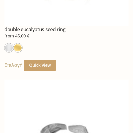
double eucalyptus seed ring
from
45,00
€
Αυτό
το
Επιλογή
Quick View
προϊόν
έχει
πολλαπλές
παραλλαγές.
Οι
επιλογές
μπορούν
να
επιλεγούν