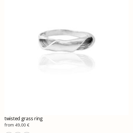
παραλλαγές.
Οι
επιλογές
μπορούν
να
επιλεγούν
στη
σελίδα
του
προϊόντος
twisted grass ring
from
49,00
€