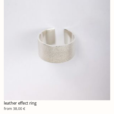
παραλλαγές.
Οι
επιλογές
μπορούν
να
επιλεγούν
στη
σελίδα
του
προϊόντος
leather effect ring
from
38,00
€