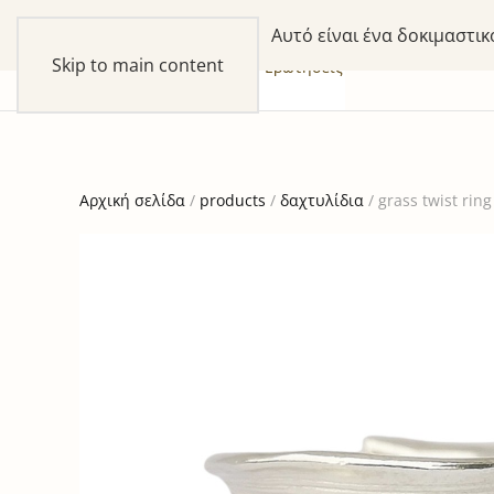
Αυτό είναι ένα δοκιμαστι
Skip to main content
συλλογές
προϊόντα
our Story
Ερωτήσεις
Αρχική σελίδα
/
products
/
δαχτυλίδια
/ grass twist ring