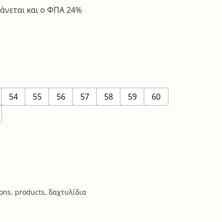
άνεται και ο ΦΠΑ 24%
54
55
56
57
58
59
60
ions
,
products
,
δαχτυλίδια