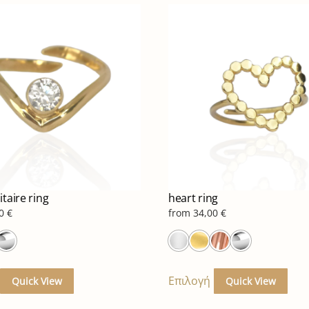
itaire ring
heart ring
00
€
from
34,00
€
Αυτό
Αυτ
το
το
Επιλογή
Quick View
Quick View
προϊόν
προ