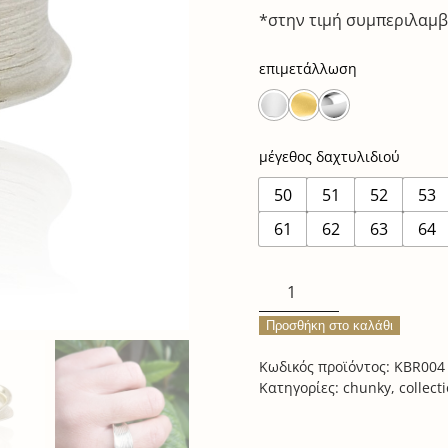
*στην τιμή συμπεριλαμβ
επιμετάλλωση
μέγεθος δαχτυλιδιού
50
51
52
53
61
62
63
64
grass
twist
Προσθήκη στο καλάθι
ring
ποσότητα
Κωδικός προϊόντος:
KBR004
Κατηγορίες:
chunky
,
collect