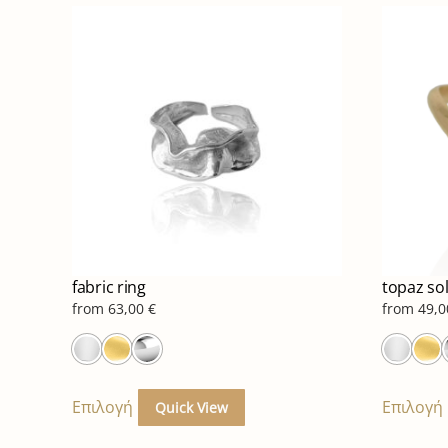
fabric ring
topaz sol
from
63,00
€
from
49,
Αυτό
το
Επιλογή
Επιλογή
Quick View
προϊόν