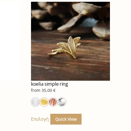
koelia simple ring
from
35,00
€
ό
Αυτό
το
Επιλογή
Quick View
ϊόν
προϊόν