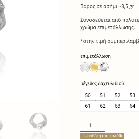
Βάρος σε ασήμι ~8,5 gr.
Συνοδεύεται από πολυτε
χρώμα επιμετάλλωσης.
*στην τιμή συμπεριλαμβ
επιμετάλλωση
μέγεθος δαχτυλιδιού
50
51
52
53
61
62
63
64
fabric
ring
Προσθήκη στο καλάθι
ποσότητα