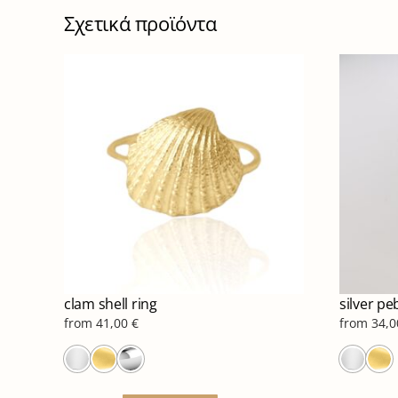
Σχετικά προϊόντα
clam shell ring
silver pe
from
41,00
€
from
34,
Αυτό