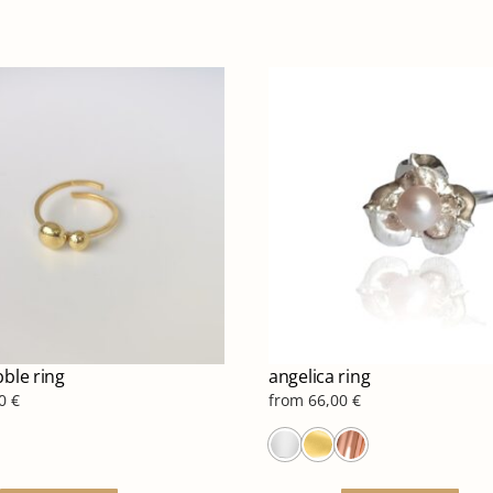
bble ring
angelica ring
00
€
from
66,00
€
Αυτό
Αυτ