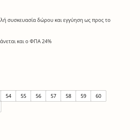
λή συσκευασία δώρου και εγγύηση ως προς το
άνεται και ο ΦΠΑ 24%
54
55
56
57
58
59
60