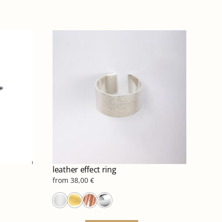
leather effect ring
from
38,00
€
ό
Αυτό