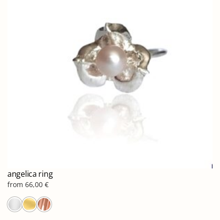
επιλογές
μπορούν
να
επιλεγούν
στη
σελίδα
του
προϊόντος
angelica ring
from
66,00
€
Αυτό