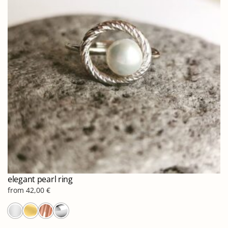
elegant pearl ring
from
42,00
€
Αυτό