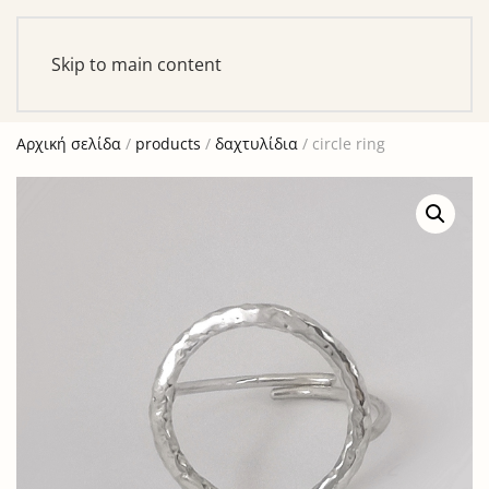
Αυτό είναι ένα δοκιμαστικό κατάστημα για σκοπούς
ελέγχου — καμία παραγγελία δε θα ολοκληρωθεί.
Skip to main content
Απόρριψη
Αρχική σελίδα
/
products
/
δαχτυλίδια
/ circle ring