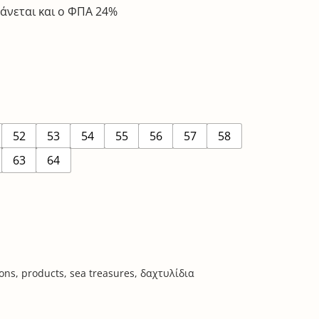
άνεται και ο ΦΠΑ 24%
52
53
54
55
56
57
58
63
64
ions
,
products
,
sea treasures
,
δαχτυλίδια