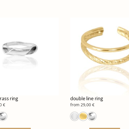
rass ring
double line ring
00
€
from
29,00
€
Αυτό
Αυτ