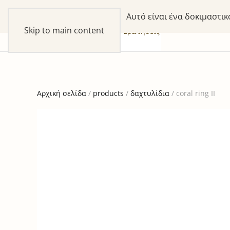
Αυτό είναι ένα δοκιμαστι
Skip to main content
συλλογές
προϊόντα
our Story
Ερωτήσεις
Αρχική σελίδα
/
products
/
δαχτυλίδια
/ coral ring II