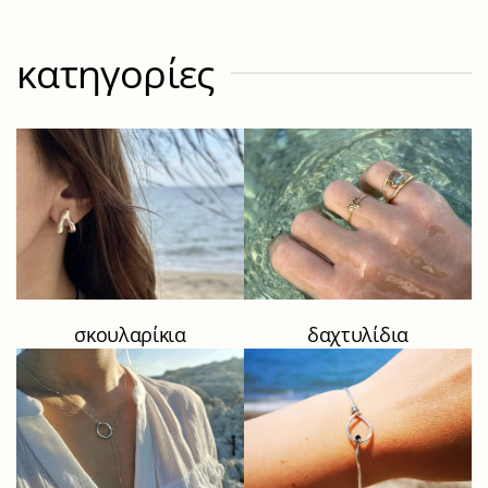
κατηγορίες
σκουλαρίκια
δαχτυλίδια