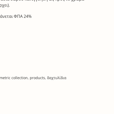
χει).
βάνεται ΦΠΑ 24%
metric collection
,
products
,
δαχτυλίδια