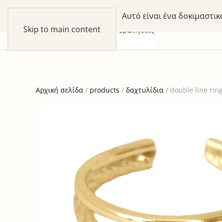
Αυτό είναι ένα δοκιμαστι
Skip to main content
συλλογές
προϊόντα
our Story
Ερωτήσεις
Αρχική σελίδα
/
products
/
δαχτυλίδια
/ double line rin