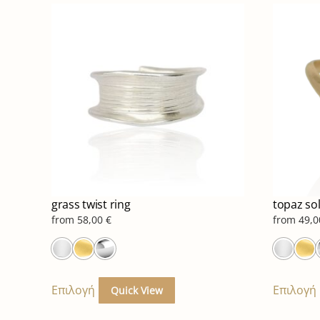
grass twist ring
topaz sol
from
58,00
€
from
49,
Αυτό
το
Επιλογή
Επιλογή
Quick View
προϊόν