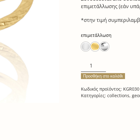
επιμετάλλωσης (εάν υπάρ
*στην τιμή συμπεριλαμ
επιμετάλλωση
double
line
Προσθήκη στο καλάθι
ring
ποσότητα
Κωδικός προϊόντος:
KGR030
Κατηγορίες:
collections
,
geo