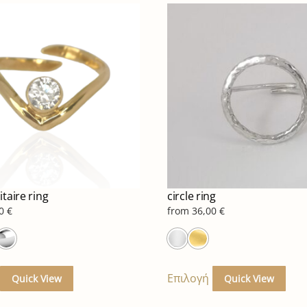
itaire ring
circle ring
00
€
from
36,00
€
Αυτό
Αυτ
το
το
Επιλογή
Quick View
Quick View
προϊόν
προ