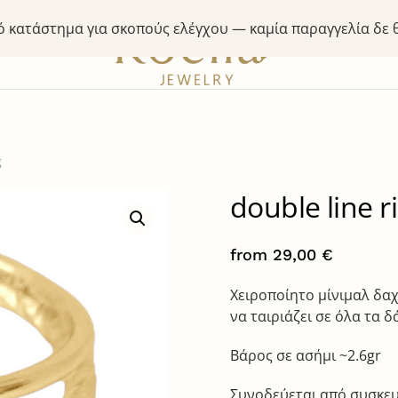
κό κατάστημα για σκοπούς ελέγχου — καμία παραγγελία δε
g
double line r
from
29,00
€
Χειροποίητο μίνιμαλ δαχ
να ταιριάζει σε όλα τα δ
Βάρος σε ασήμι ~2.6gr
Συνοδεύεται από συσκευ