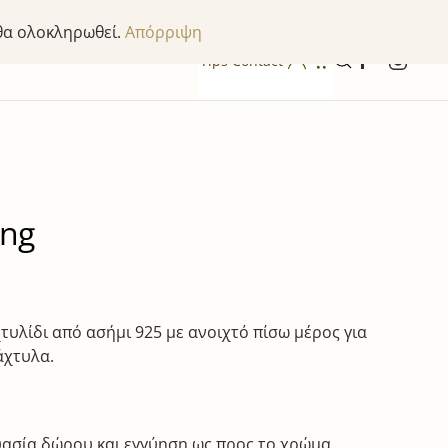
 θα ολοκληρωθεί.
Απόρριψη
Tips
Contact
ing
τυλίδι από ασήμι 925 με ανοιχτό πίσω μέρος για
άχτυλα.
ασία δώρου και εγγύηση ως προς το χρώμα