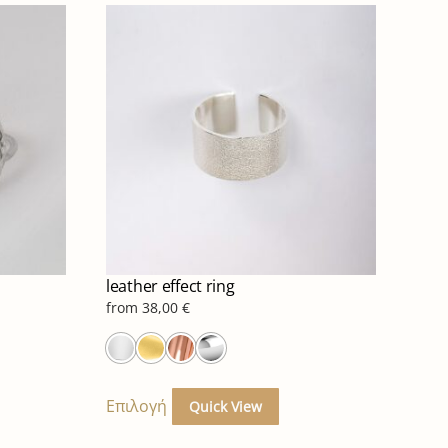
leather effect ring
from
38,00
€
ό
Αυτό
το
Επιλογή
Quick View
ϊόν
προϊόν