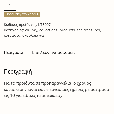
starfish
earrings
Προσθήκη στο καλάθι
L
ποσότητα
Κωδικός προϊόντος:
KTE007
Κατηγορίες:
chunky
,
collections
,
products
,
sea treasures
,
κρεμαστά
,
σκουλαρίκια
Περιγραφή
Επιπλέον πληροφορίες
Περιγραφή
Για τα προϊόντα σε προπαραγγελία, ο χρόνος
κατασκευής είναι έως 6 εργάσιμες ημέρες με μάξιμουμ
τις 10 για ειδικές περιπτώσεις.