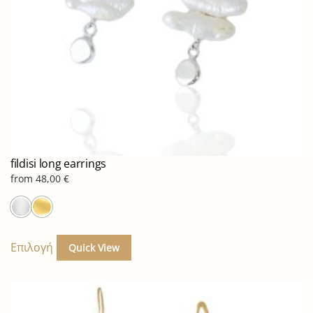
σελίδα
του
προϊόντος
fildisi long earrings
from
48,00
€
Αυτό
το
Επιλογή
Quick View
προϊόν
έχει
πολλαπλές
παραλλαγές.