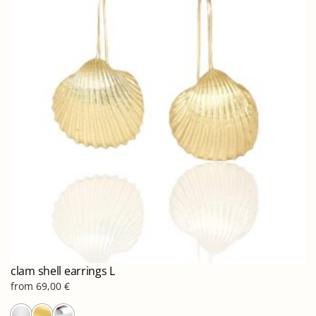
Οι
επιλογές
μπορούν
να
επιλεγούν
στη
σελίδα
του
προϊόντος
clam shell earrings L
from
69,00
€