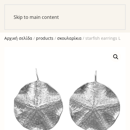
Αυτό είναι ένα δοκιμαστικό κατάστημα για σκοπούς
ελέγχου — καμία παραγγελία δε θα ολοκληρωθεί.
Skip to main content
Απόρριψη
Αρχική σελίδα
/
products
/
σκουλαρίκια
/ starfish earrings L