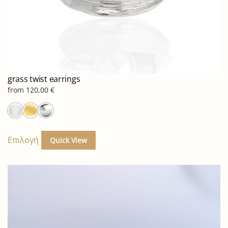
grass twist earrings
from
120,00
€
Αυτό
το
Επιλογή
Quick View
προϊόν
έχει
πολλαπλές
παραλλαγές.
Οι
επιλογές
μπορούν