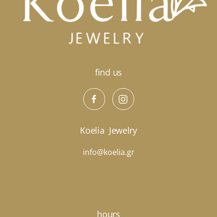
να
επιλεγούν
στη
σελίδα
του
προϊόντος
find us
Koelia
Jewelry
info@koelia.gr
hours