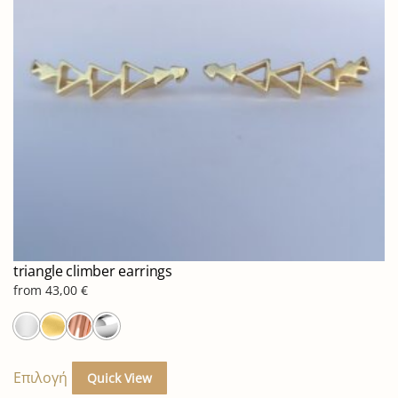
να
επιλεγούν
στη
σελίδα
του
προϊόντος
triangle climber earrings
from
43,00
€
Αυτό
το
Επιλογή
Quick View
προϊόν