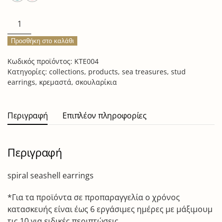
spiral
seashell
Προσθήκη στο καλάθι
earrings
ποσότητα
Κωδικός προϊόντος:
KTE004
Κατηγορίες:
collections
,
products
,
sea treasures
,
stud
earrings
,
κρεμαστά
,
σκουλαρίκια
Περιγραφή
Επιπλέον πληροφορίες
Περιγραφή
spiral seashell earrings
*Για τα προϊόντα σε προπαραγγελία ο χρόνος
κατασκευής είναι έως 6 εργάσιμες ημέρες με μάξιμουμ
τις 10 για ειδικές περιπτώσεις.