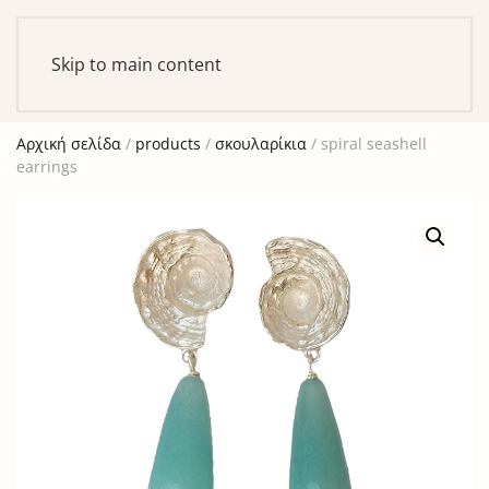
Αυτό είναι ένα δοκιμαστικό κατάστημα για σκοπούς
ελέγχου — καμία παραγγελία δε θα ολοκληρωθεί.
Skip to main content
Απόρριψη
Αρχική σελίδα
/
products
/
σκουλαρίκια
/ spiral seashell
earrings