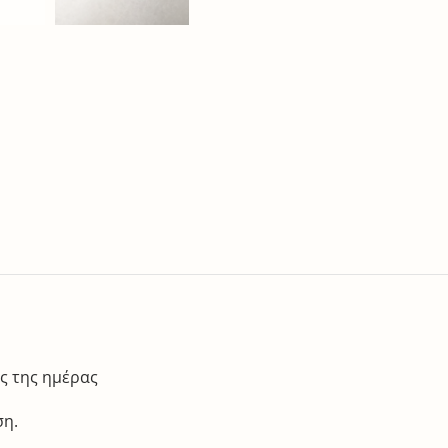
ες της ημέρας
ση.