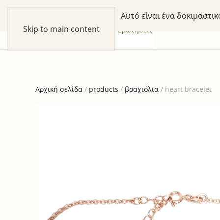
Αυτό είναι ένα δοκιμαστι
Skip to main content
συλλογές
προϊόντα
our Story
Ερωτήσεις
Αρχική σελίδα
/
products
/
βραχιόλια
/ heart bracelet