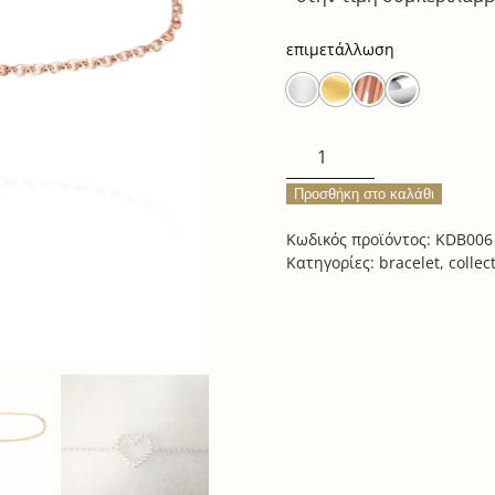
επιμετάλλωση
heart
bracelet
Προσθήκη στο καλάθι
ποσότητα
Κωδικός προϊόντος:
KDB006
Κατηγορίες:
bracelet
,
collec