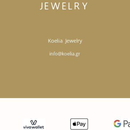
προϊόντος
προ
Koelia
Jewelry
info@koelia.gr