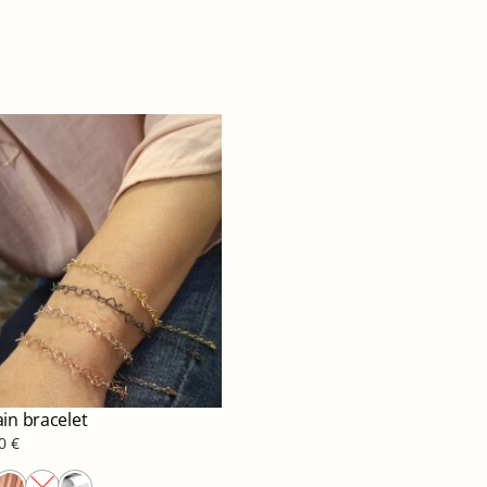
in bracelet
00
€