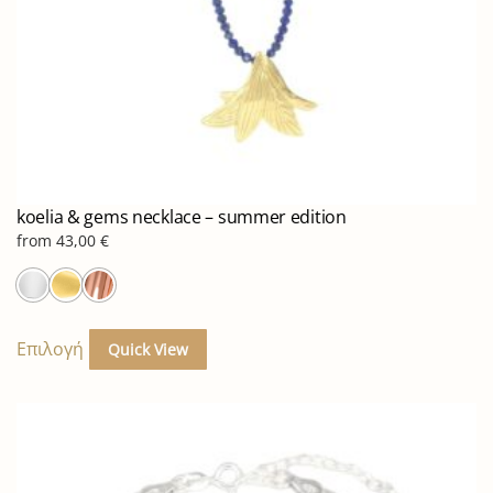
koelia & gems necklace – summer edition
from
43,00
€
Αυτό
το
Επιλογή
Quick View
προϊόν
έχει
πολλαπλές
παραλλαγές.
Οι