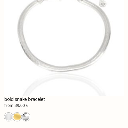
επιλογές
μπορούν
να
επιλεγούν
στη
σελίδα
του
προϊόντος
bold snake bracelet
from
39,00
€
Αυτό