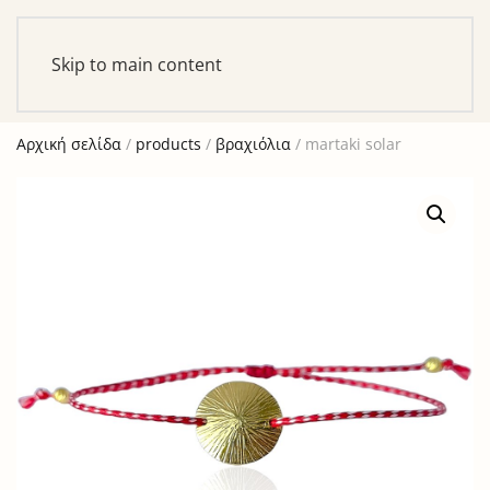
Αυτό είναι ένα δοκιμαστικό κατάστημα για σκοπούς
ελέγχου — καμία παραγγελία δε θα ολοκληρωθεί.
Skip to main content
Απόρριψη
Αρχική σελίδα
/
products
/
βραχιόλια
/ martaki solar