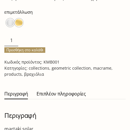
επιμετάλλωση
martaki
solar
Προσθήκη στο καλάθι
ποσότητα
Κωδικός προϊόντος:
KMB001
Κατηγορίες:
collections
,
geometric collection
,
macrame
,
products
,
βραχιόλια
Περιγραφή
Επιπλέον πληροφορίες
Περιγραφή
martaki solar