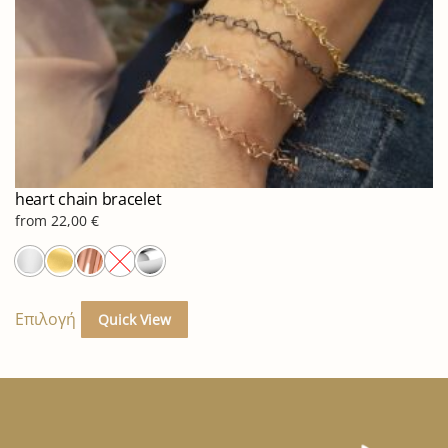
του
προϊόντος
heart chain bracelet
from
22,00
€
Αυτό
το
Επιλογή
Quick View
προϊόν
έχει
πολλαπλές
παραλλαγές.
Οι