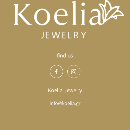
επιλογές
μπορούν
να
επιλεγούν
στη
σελίδα
του
προϊόντος
find us
Koelia
Jewelry
info@koelia.gr