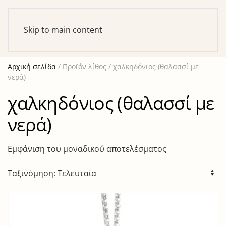
Αυτό είναι ένα δοκιμαστικό κατάστημα για σκοπούς
ελέγχου — καμία παραγγελία δε θα ολοκληρωθεί.
Skip to main content
Απόρριψη
Αρχική σελίδα
/ Προϊόν λίθος / χαλκηδόνιος (θαλασσί με
νερά)
χαλκηδόνιος (θαλασσί με
νερά)
Εμφάνιση του μοναδικού αποτελέσματος