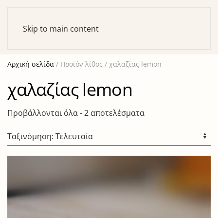
Αυτό είναι ένα δοκιμαστικό κατάστημα για σκοπούς
ελέγχου — καμία παραγγελία δε θα ολοκληρωθεί.
Skip to main content
Απόρριψη
Αρχική σελίδα
/ Προϊόν λίθος / χαλαζίας lemon
χαλαζίας lemon
Sorted
Προβάλλονται όλα - 2 αποτελέσματα
by
latest