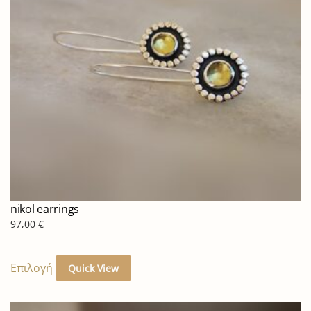
nikol earrings
97,00
€
Αυτό
το
Επιλογή
Quick View
προϊόν
έχει