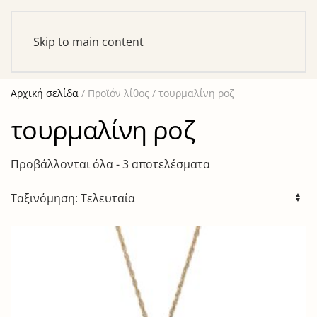
Αυτό είναι ένα δοκιμαστικό κατάστημα για σκοπούς
ελέγχου — καμία παραγγελία δε θα ολοκληρωθεί.
Skip to main content
Απόρριψη
Αρχική σελίδα
/ Προϊόν λίθος / τουρμαλίνη ροζ
τουρμαλίνη ροζ
Sorted
Προβάλλονται όλα - 3 αποτελέσματα
by
latest