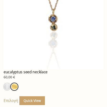
eucalyptus seed necklace
60,00
€
Αυτό
το
Επιλογή
Quick View
προϊόν