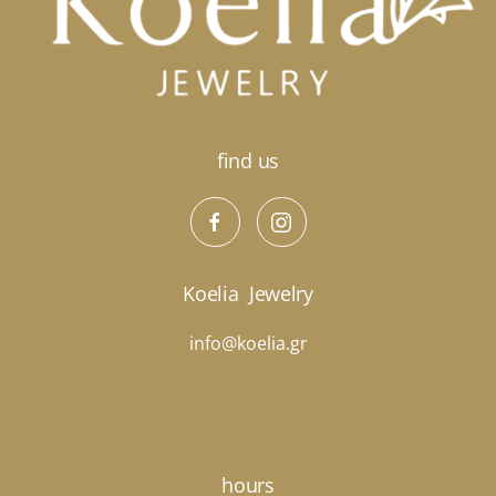
να
επιλεγούν
στη
σελίδα
του
προϊόντος
find us
Koelia
Jewelry
info@koelia.gr
hours