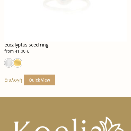
eucalyptus seed ring
from
41,00
€
Αυτό
το
Επιλογή
Quick View
προϊόν
έχει
πολλαπλές
παραλλαγές.
Οι
επιλογές
μπορούν