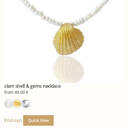
clam shell & gems necklace
from
49,00
€
Αυτό
το
Επιλογή
Quick View
προϊόν