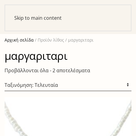
Αυτό είναι ένα δοκιμαστικό κατάστημα για σκοπούς
ελέγχου — καμία παραγγελία δε θα ολοκληρωθεί.
Skip to main content
Απόρριψη
Αρχική σελίδα
/ Προϊόν λίθος / μαργαριταρι
μαργαριταρι
Sorted
Προβάλλονται όλα - 2 αποτελέσματα
by
latest