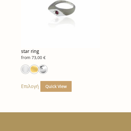
star ring
from
73,00
€
Αυτό
το
Επιλογή
Quick View
προϊόν
έχει
πολλαπλές
παραλλαγές.
Οι
επιλογές