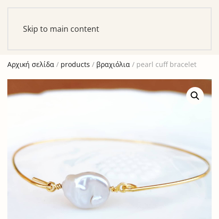
Αυτό είναι ένα δοκιμαστικό κατάστημα για σκοπούς
ελέγχου — καμία παραγγελία δε θα ολοκληρωθεί.
Skip to main content
Απόρριψη
Αρχική σελίδα
/
products
/
βραχιόλια
/ pearl cuff bracelet