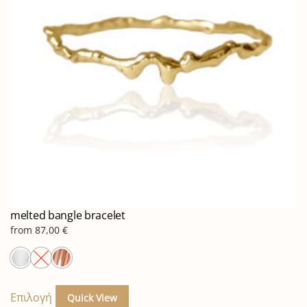
μπορούν
να
επιλεγούν
στη
σελίδα
του
προϊόντος
melted bangle bracelet
from
87,00
€
Αυτό
το
Επιλογή
Quick View