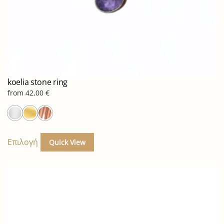
koelia stone ring
from
42,00
€
Αυτό
το
Επιλογή
Quick View
προϊόν
έχει
πολλαπλές
παραλλαγές.
Οι
επιλογές