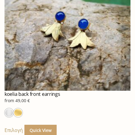
koelia back front earrings
from
49,00
€
Αυτό
το
Επιλογή
Quick View