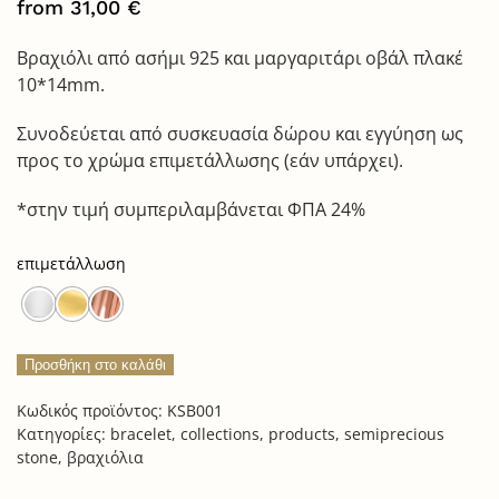
from
31,00
€
Βραχιόλι από ασήμι 925 και μαργαριτάρι οβάλ πλακέ
10*14mm.
Συνοδεύεται από συσκευασία δώρου και εγγύηση ως
προς το χρώμα επιμετάλλωσης (εάν υπάρχει).
*στην τιμή συμπεριλαμβάνεται ΦΠΑ 24%
επιμετάλλωση
pearl
Προσθήκη στο καλάθι
cuff
Κωδικός προϊόντος:
KSB001
bracelet
Κατηγορίες:
bracelet
,
collections
,
products
,
semiprecious
ποσότητα
stone
,
βραχιόλια