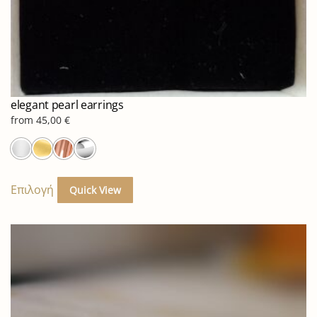
elegant pearl earrings
from
45,00
€
Αυτό
το
Επιλογή
Quick View
προϊόν
έχει
πολλαπλές
παραλλαγές.
Οι
επιλογές
μπορούν