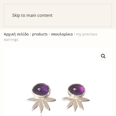
Αυτό είναι ένα δοκιμαστικό κατάστημα για σκοπούς
ελέγχου — καμία παραγγελία δε θα ολοκληρωθεί.
Skip to main content
Απόρριψη
Αρχική σελίδα
/
products
/
σκουλαρίκια
/ my precious
earrings