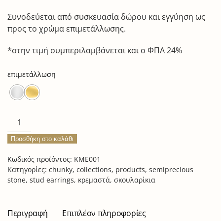
Συνοδεύεται από συσκευασία δώρου και εγγύηση ως
προς το χρώμα επιμετάλλωσης.
*στην τιμή συμπεριλαμβάνεται και ο ΦΠΑ 24%
επιμετάλλωση
melted
wishbone
Προσθήκη στο καλάθι
earrings
ποσότητα
Κωδικός προϊόντος:
KME001
Κατηγορίες:
chunky
,
collections
,
products
,
semiprecious
stone
,
stud earrings
,
κρεμαστά
,
σκουλαρίκια
Περιγραφή
Επιπλέον πληροφορίες