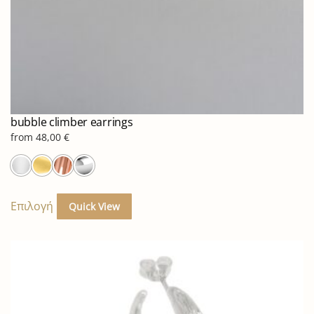
bubble climber earrings
from
48,00
€
Αυτό
το
Επιλογή
Quick View
προϊόν
έχει
πολλαπλές
παραλλαγές.
Οι
επιλογές