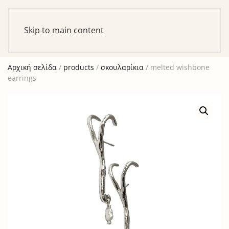
Αυτό είναι ένα δοκιμαστικό κατάστημα για σκοπούς
ελέγχου — καμία παραγγελία δε θα ολοκληρωθεί.
Skip to main content
Απόρριψη
Αρχική σελίδα
/
products
/
σκουλαρίκια
/ melted wishbone
earrings