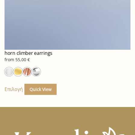
προϊόντος
horn climber earrings
from
55,00
€
Αυτό
το
Επιλογή
Quick View
προϊόν
έχει
πολλαπλές
παραλλαγές.
Οι
επιλογές