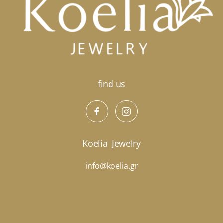
μπορούν
να
επιλεγούν
στη
σελίδα
του
προϊόντος
find us
Koelia
Jewelry
info@koelia.gr