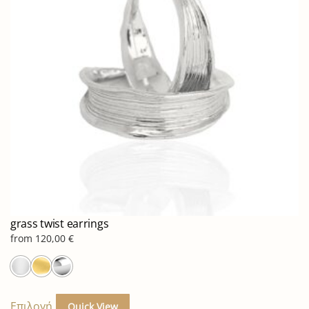
μπορούν
να
επιλεγούν
στη
σελίδα
του
προϊόντος
grass twist earrings
from
120,00
€
Αυτό
το
Επιλογή
Quick View