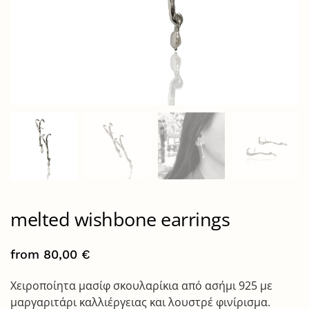
melted wishbone earrings
from
80,00
€
Χειροποίητα μασίφ σκουλαρίκια από ασήμι 925 με
μαργαριτάρι καλλιέργειας και λουστρέ φινίρισμα.