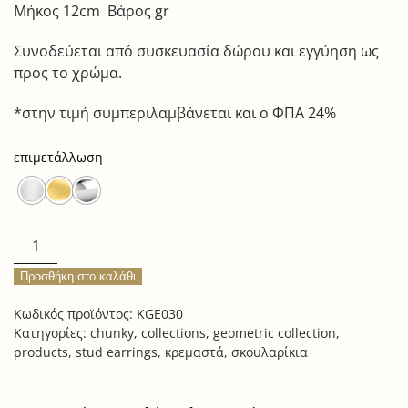
Μήκος 12cm Βάρος gr
Συνοδεύεται από συσκευασία δώρου και εγγύηση ως
προς το χρώμα.
*στην τιμή συμπεριλαμβάνεται και ο ΦΠΑ 24%
επιμετάλλωση
large
disco
Προσθήκη στο καλάθι
earrings
ποσότητα
Κωδικός προϊόντος:
KGE030
Κατηγορίες:
chunky
,
collections
,
geometric collection
,
products
,
stud earrings
,
κρεμαστά
,
σκουλαρίκια