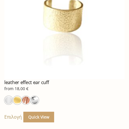
επιλεγούν
στη
σελίδα
του
προϊόντος
leather effect ear cuff
from
18,00
€
Αυτό
το
Επιλογή
Quick View
προϊόν