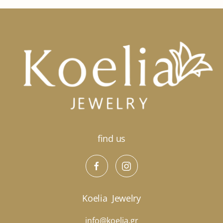
έχει
πολλαπλές
παραλλαγές.
Οι
επιλογές
μπορούν
να
επιλεγούν
στη
σελίδα
του
προϊόντος
find us
Koelia
Jewelry
info@koelia.gr