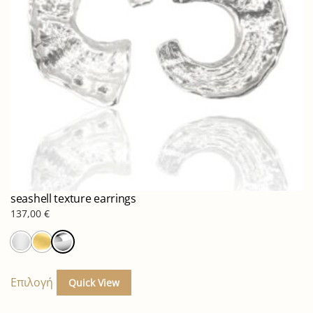
seashell texture earrings
137,00
€
Αυτό
το
Επιλογή
Quick View
προϊόν