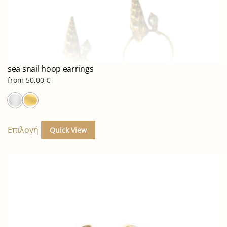
sea snail hoop earrings
from
50,00
€
Αυτό
το
Επιλογή
Quick View
προϊόν
έχει
πολλαπλές
παραλλαγές.
Οι
επιλογές
μπορούν
να