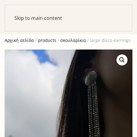
Αυτό είναι ένα δοκιμαστικό κατάστημα για σκοπούς
ελέγχου — καμία παραγγελία δε θα ολοκληρωθεί.
Skip to main content
Απόρριψη
Αρχική σελίδα
/
products
/
σκουλαρίκια
/ large disco earrings