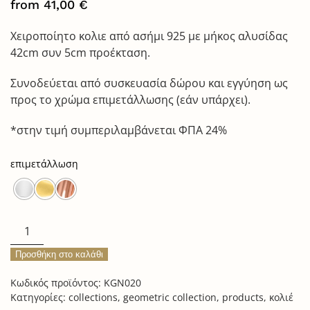
from
41,00
€
Χειροποίητο κολιε από ασήμι 925 με μήκος αλυσίδας
42cm συν 5cm προέκταση.
Συνοδεύεται από συσκευασία δώρου και εγγύηση ως
προς το χρώμα επιμετάλλωσης (εάν υπάρχει).
*στην τιμή συμπεριλαμβάνεται ΦΠΑ 24%
επιμετάλλωση
julia
necklace
Προσθήκη στο καλάθι
ποσότητα
Κωδικός προϊόντος:
KGN020
Κατηγορίες:
collections
,
geometric collection
,
products
,
κολιέ