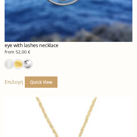
eye with lashes necklace
from
52,00
€
Αυτό
το
Επιλογή
Quick View
προϊόν
έχει
πολλαπλές
παραλλαγές.
Οι
επιλογές
μπορούν