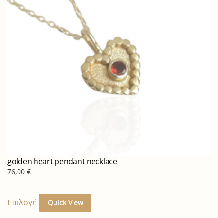
golden heart pendant necklace
76,00
€
Αυτό
το
Επιλογή
Quick View
προϊόν