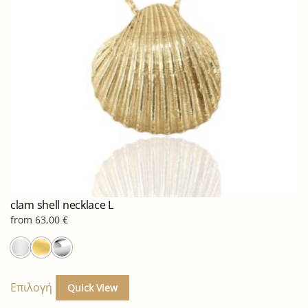
να
επιλεγούν
στη
σελίδα
του
προϊόντος
clam shell necklace L
from
63,00
€
Αυτό
το
Επιλογή
Quick View
προϊόν