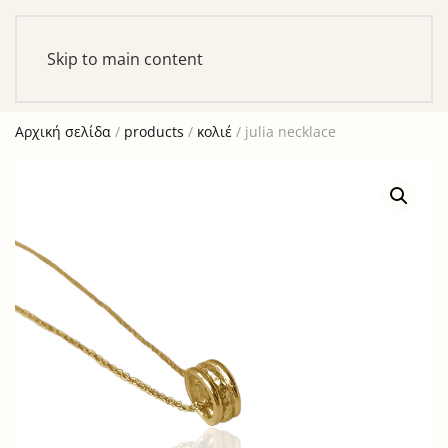
Αυτό είναι ένα δοκιμαστικό κατάστημα για σκοπούς
ελέγχου — καμία παραγγελία δε θα ολοκληρωθεί.
Skip to main content
Απόρριψη
Αρχική σελίδα
/
products
/
κολιέ
/ julia necklace